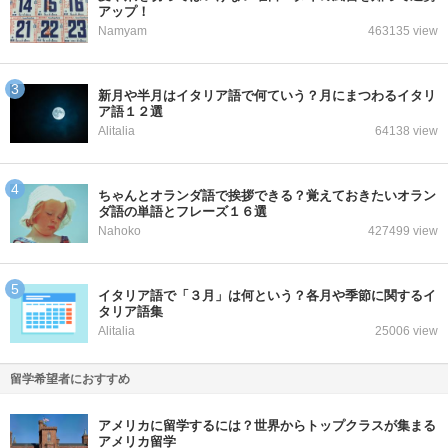
アップ！
Namyam
463135 view
新月や半月はイタリア語で何ていう？月にまつわるイタリ
ア語１２選
Alitalia
64138 view
ちゃんとオランダ語で挨拶できる？覚えておきたいオラン
ダ語の単語とフレーズ１６選
Nahoko
427499 view
イタリア語で「３月」は何という？各月や季節に関するイ
タリア語集
Alitalia
25006 view
留学希望者におすすめ
アメリカに留学するには？世界からトップクラスが集まる
アメリカ留学