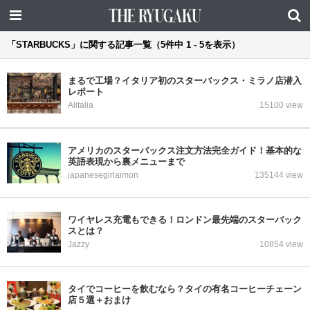
「STARBUCKS」に関する記事一覧（5件中 1 - 5を表示）
まるで工場？イタリア初のスターバックス・ミラノ店潜入
レポート
Alitalia
15100 view
アメリカのスターバックス注文方法完全ガイド！基本的な
英語表現から裏メニューまで
japanesegirlaimon
135144 view
ワイヤレス充電もできる！ロンドン最先端のスターバック
スとは？
Jazzy
10854 view
タイでコーヒーを飲むなら？タイの有名コーヒーチェーン
店５選＋おまけ