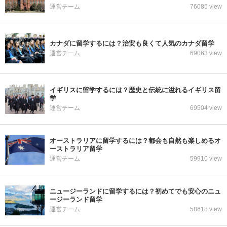
運営チーム
76085 view
カナダに留学するには？治安も良くて人気のカナダ留学
運営チーム
69063 view
イギリスに留学するには？歴史と伝統に溢れるイギリス留
学
運営チーム
69504 view
オーストラリアに留学するには？都会も自然も楽しめるオ
ーストラリア留学
運営チーム
59910 view
ニュージーランドに留学するには？初めてでも安心のニュ
ージーランド留学
運営チーム
58618 view