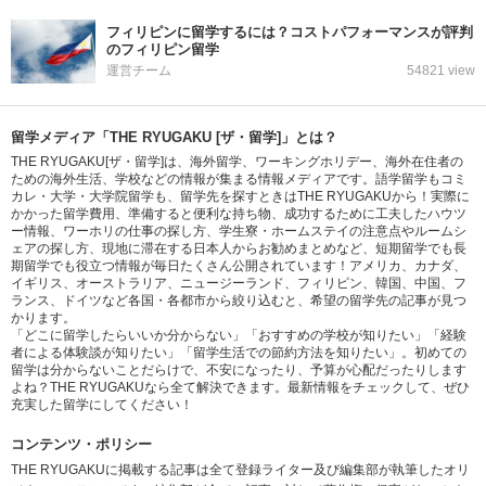
フィリピンに留学するには？コストパフォーマンスが評判
のフィリピン留学
運営チーム
54821 view
留学メディア「THE RYUGAKU [ザ・留学]」とは？
THE RYUGAKU[ザ・留学]は、海外留学、ワーキングホリデー、海外在住者の
ための海外生活、学校などの情報が集まる情報メディアです。語学留学もコミ
カレ・大学・大学院留学も、留学先を探すときはTHE RYUGAKUから！実際に
かかった留学費用、準備すると便利な持ち物、成功するために工夫したハウツ
ー情報、ワーホリの仕事の探し方、学生寮・ホームステイの注意点やルームシ
ェアの探し方、現地に滞在する日本人からお勧めまとめなど、短期留学でも長
期留学でも役立つ情報が毎日たくさん公開されています！アメリカ、カナダ、
イギリス、オーストラリア、ニュージーランド、フィリピン、韓国、中国、フ
ランス、ドイツなど各国・各都市から絞り込むと、希望の留学先の記事が見つ
かります。
「どこに留学したらいいか分からない」「おすすめの学校が知りたい」「経験
者による体験談が知りたい」「留学生活での節約方法を知りたい」。初めての
留学は分からないことだらけで、不安になったり、予算が心配だったりします
よね？THE RYUGAKUなら全て解決できます。最新情報をチェックして、ぜひ
充実した留学にしてください！
コンテンツ・ポリシー
THE RYUGAKUに掲載する記事は全て登録ライター及び編集部が執筆したオリ