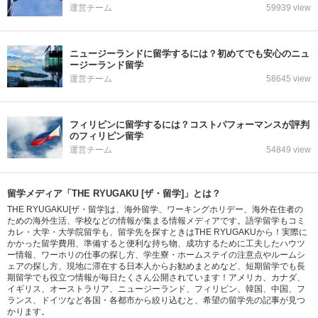
運営チーム
59939 view
ニュージーランドに留学するには？初めてでも安心のニュ
ージーランド留学
運営チーム
58645 view
フィリピンに留学するには？コストパフォーマンスが評判
のフィリピン留学
運営チーム
54849 view
留学メディア「THE RYUGAKU [ザ・留学]」とは？
THE RYUGAKU[ザ・留学]は、海外留学、ワーキングホリデー、海外在住者の
ための海外生活、学校などの情報が集まる情報メディアです。語学留学もコミ
カレ・大学・大学院留学も、留学先を探すときはTHE RYUGAKUから！実際に
かかった留学費用、準備すると便利な持ち物、成功するために工夫したハウツ
ー情報、ワーホリの仕事の探し方、学生寮・ホームステイの注意点やルームシ
ェアの探し方、現地に滞在する日本人からお勧めまとめなど、短期留学でも長
期留学でも役立つ情報が毎日たくさん公開されています！アメリカ、カナダ、
イギリス、オーストラリア、ニュージーランド、フィリピン、韓国、中国、フ
ランス、ドイツなど各国・各都市から絞り込むと、希望の留学先の記事が見つ
かります。