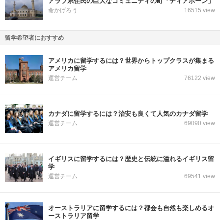
アラブ系住民の巨大なコミュニティの町「ディアボーン」
命かげろう
16515 view
留学希望者におすすめ
アメリカに留学するには？世界からトップクラスが集まる
アメリカ留学
運営チーム
76122 view
カナダに留学するには？治安も良くて人気のカナダ留学
運営チーム
69090 view
イギリスに留学するには？歴史と伝統に溢れるイギリス留
学
運営チーム
69541 view
オーストラリアに留学するには？都会も自然も楽しめるオ
ーストラリア留学