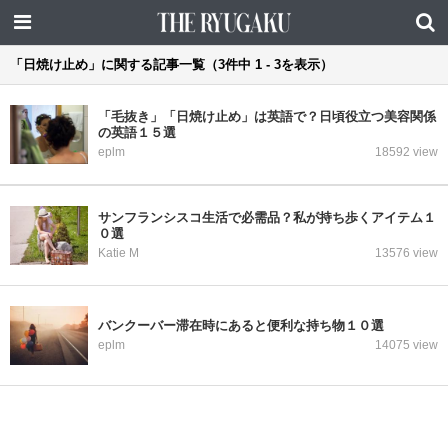
「日焼け止め」に関する記事一覧（3件中 1 - 3を表示）
「毛抜き」「日焼け止め」は英語で？日頃役立つ美容関係
の英語１５選
eplm
18592 view
サンフランシスコ生活で必需品？私が持ち歩くアイテム１
０選
Katie M
13576 view
バンクーバー滞在時にあると便利な持ち物１０選
eplm
14075 view