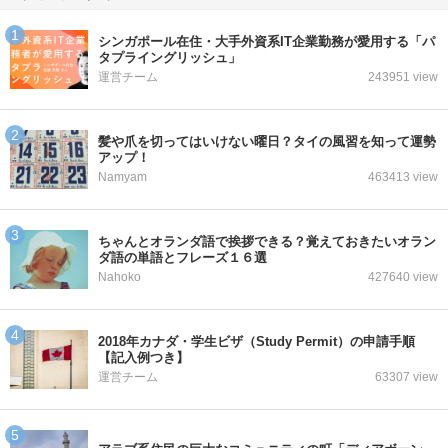
シンガポール在住・大手外資系IT企業勤務が愛用する「パ
タプライングリッシュ」
運営チーム
243951 view
髪や爪を切ってはいけない曜日？タイの風習を知って運勢
アップ！
Namyam
463413 view
ちゃんとオランダ語で挨拶できる？覚えておきたいオラン
ダ語の単語とフレーズ１６選
Nahoko
427640 view
2018年カナダ・学生ビザ（Study Permit）の申請手順
【記入例つき】
運営チーム
63307 view