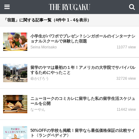
「宿題」に関する記事一覧（4件中 1 - 4を表示）
小学生がパワポでプレゼン？シンガポールのインターナシ
ョナルスクールで体験した宿題
Seina Morisako
11077 view
留学のヤマは最初の１年！アメリカの大学院でサバイバル
するためにやったこと
命かげろう
32726 view
ニューヨークのコミカレに留学した私の留学生活スケジュ
ールを公開
なーやん
11442 view
50%OFFの学校も掲載！留学なら最低価格保証の比較サイ
ト〈ラングペディア〉