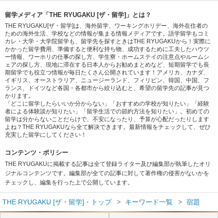
留学メディア「THE RYUGAKU [ザ・留学]」とは？
THE RYUGAKU[ザ・留学]は、海外留学、ワーキングホリデー、海外在住者の
ための海外生活、学校などの情報が集まる情報メディアです。語学留学もコミ
カレ・大学・大学院留学も、留学先を探すときはTHE RYUGAKUから！実際に
かかった留学費用、準備すると便利な持ち物、成功するために工夫したハウツ
ー情報、ワーホリの仕事の探し方、学生寮・ホームステイの注意点やルームシ
ェアの探し方、現地に滞在する日本人からお勧めまとめなど、短期留学でも長
期留学でも役立つ情報が毎日たくさん公開されています！アメリカ、カナダ、
イギリス、オーストラリア、ニュージーランド、フィリピン、韓国、中国、フ
ランス、ドイツなど各国・各都市から絞り込むと、希望の留学先の記事が見つ
かります。
「どこに留学したらいいか分からない」「おすすめの学校が知りたい」「経験
者による体験談が知りたい」「留学生活での節約方法を知りたい」。初めての
留学は分からないことだらけで、不安になったり、予算が心配だったりします
よね？THE RYUGAKUなら全て解決できます。最新情報をチェックして、ぜひ
充実した留学にしてください！
コンテンツ・ポリシー
THE RYUGAKUに掲載する記事は全て登録ライター及び編集部が執筆したオリ
ジナルコンテンツです。編集部が全ての記事に対して著作権の侵害がないかを
チェックし、編集を行った上で公開しています。
THE RYUGAKU [ザ・留学]・トップ
キーワード一覧
宿題