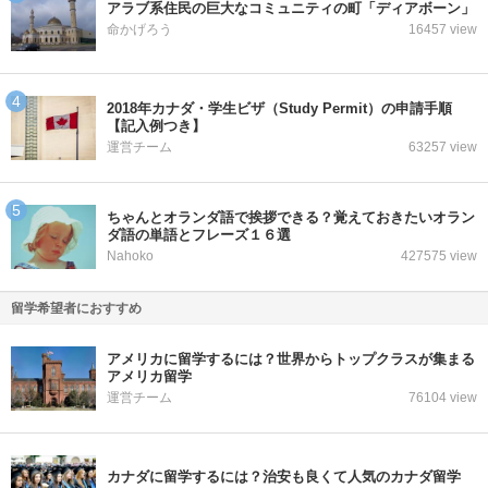
アラブ系住民の巨大なコミュニティの町「ディアボーン」
命かげろう
16457 view
2018年カナダ・学生ビザ（Study Permit）の申請手順
【記入例つき】
運営チーム
63257 view
ちゃんとオランダ語で挨拶できる？覚えておきたいオラン
ダ語の単語とフレーズ１６選
Nahoko
427575 view
留学希望者におすすめ
アメリカに留学するには？世界からトップクラスが集まる
アメリカ留学
運営チーム
76104 view
カナダに留学するには？治安も良くて人気のカナダ留学