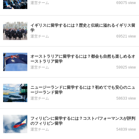
運営チーム
69075 view
イギリスに留学するには？歴史と伝統に溢れるイギリス留
学
運営チーム
69521 view
オーストラリアに留学するには？都会も自然も楽しめるオ
ーストラリア留学
運営チーム
59925 view
ニュージーランドに留学するには？初めてでも安心のニュ
ージーランド留学
運営チーム
58633 view
フィリピンに留学するには？コストパフォーマンスが評判
のフィリピン留学
運営チーム
54839 view