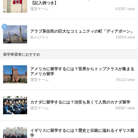
【記入例つき】
運営チーム
63297 view
アラブ系住民の巨大なコミュニティの町「ディアボーン」
命かげろう
16504 view
留学希望者におすすめ
アメリカに留学するには？世界からトップクラスが集まる
アメリカ留学
運営チーム
76113 view
カナダに留学するには？治安も良くて人気のカナダ留学
運営チーム
69087 view
イギリスに留学するには？歴史と伝統に溢れるイギリス留
学