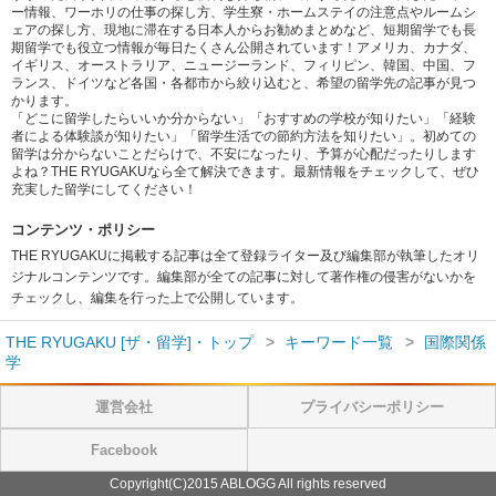
ー情報、ワーホリの仕事の探し方、学生寮・ホームステイの注意点やルームシ
ェアの探し方、現地に滞在する日本人からお勧めまとめなど、短期留学でも長
期留学でも役立つ情報が毎日たくさん公開されています！アメリカ、カナダ、
イギリス、オーストラリア、ニュージーランド、フィリピン、韓国、中国、フ
ランス、ドイツなど各国・各都市から絞り込むと、希望の留学先の記事が見つ
かります。
「どこに留学したらいいか分からない」「おすすめの学校が知りたい」「経験
者による体験談が知りたい」「留学生活での節約方法を知りたい」。初めての
留学は分からないことだらけで、不安になったり、予算が心配だったりします
よね？THE RYUGAKUなら全て解決できます。最新情報をチェックして、ぜひ
充実した留学にしてください！
コンテンツ・ポリシー
THE RYUGAKUに掲載する記事は全て登録ライター及び編集部が執筆したオリ
ジナルコンテンツです。編集部が全ての記事に対して著作権の侵害がないかを
チェックし、編集を行った上で公開しています。
THE RYUGAKU [ザ・留学]・トップ
キーワード一覧
国際関係
学
運営会社
プライバシーポリシー
Facebook
Copyright(C)2015 ABLOGG All rights reserved