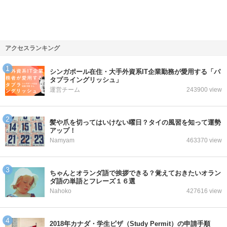
アクセスランキング
シンガポール在住・大手外資系IT企業勤務が愛用する「パ
タプライングリッシュ」
運営チーム
243900 view
髪や爪を切ってはいけない曜日？タイの風習を知って運勢
アップ！
Namyam
463370 view
ちゃんとオランダ語で挨拶できる？覚えておきたいオラン
ダ語の単語とフレーズ１６選
Nahoko
427616 view
2018年カナダ・学生ビザ（Study Permit）の申請手順