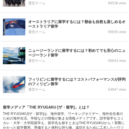
運営チーム
69538 view
オーストラリアに留学するには？都会も自然も楽しめるオ
ーストラリア留学
運営チーム
59935 view
ニュージーランドに留学するには？初めてでも安心のニュ
ージーランド留学
運営チーム
58643 view
フィリピンに留学するには？コストパフォーマンスが評判
のフィリピン留学
運営チーム
54847 view
留学メディア「THE RYUGAKU [ザ・留学]」とは？
THE RYUGAKU[ザ・留学]は、海外留学、ワーキングホリデー、海外在住者の
ための海外生活、学校などの情報が集まる情報メディアです。語学留学もコミ
カレ・大学・大学院留学も、留学先を探すときはTHE RYUGAKUから！実際に
かかった留学費用、準備すると便利な持ち物、成功するために工夫したハウツ