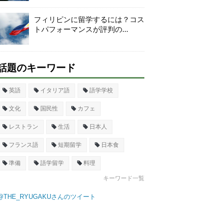
フィリピンに留学するには？コス
トパフォーマンスが評判の...
話題のキーワード
英語
イタリア語
語学学校
文化
国民性
カフェ
レストラン
生活
日本人
フランス語
短期留学
日本食
準備
語学留学
料理
キーワード一覧
@THE_RYUGAKUさんのツイート