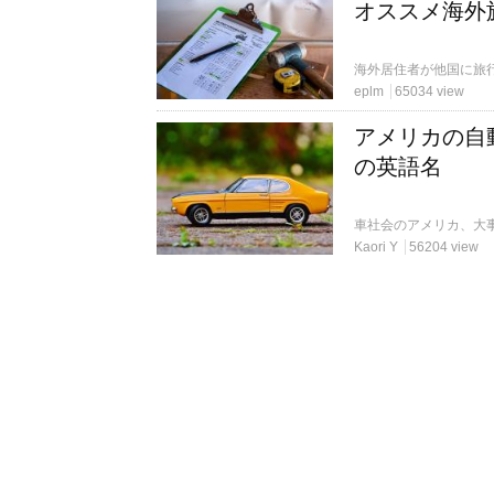
オススメ海外
eplm
65034 view
アメリカの自
の英語名
Kaori Y
56204 view