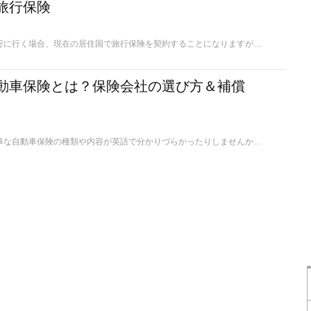
旅行保険
海外居住者が他国に旅行に行く場合、現在の居住国で旅行保険を契約することになりますが、これが諸々の事情で難しい場合も。ここでは、そんなときに便利な、日本を出国した後でも契約できる海外旅行保険についてご紹介します。
動車保険とは？保険会社の選び方＆補償
車社会のアメリカ、大事な自動車保険の種類や内容が英語で分かりづらかったりしませんか？ここでは一般的な自動車保険の種類、加入の際の注意点などをまとめてご紹介したいと思います。