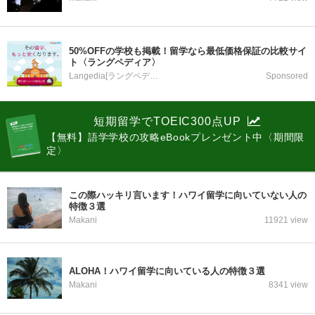
50%OFFの学校も掲載！留学なら最低価格保証の比較サイ
ト〈ラングペディア〉
Langedia[ラングペディア]
Sponsored
短期留学でTOEIC300点UP
【無料】語学学校の攻略eBookプレンゼント中〈期間限
定〉
この際ハッキリ言います！ハワイ留学に向いていない人の
特徴３選
Makani
11921 view
ALOHA！ハワイ留学に向いている人の特徴３選
Makani
8341 view