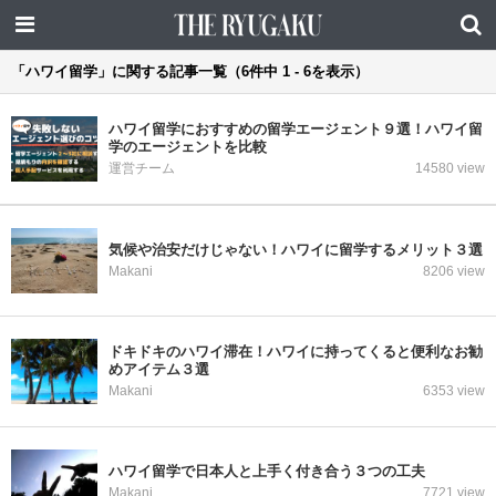
「ハワイ留学」に関する記事一覧（6件中 1 - 6を表示）
ハワイ留学におすすめの留学エージェント９選！ハワイ留
学のエージェントを比較
運営チーム
14580 view
気候や治安だけじゃない！ハワイに留学するメリット３選
Makani
8206 view
ドキドキのハワイ滞在！ハワイに持ってくると便利なお勧
めアイテム３選
Makani
6353 view
ハワイ留学で日本人と上手く付き合う３つの工夫
Makani
7721 view