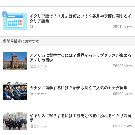
イタリア語で「３月」は何という？各月や季節に関するイ
タリア語集
Alitalia
25014 view
留学希望者におすすめ
アメリカに留学するには？世界からトップクラスが集まる
アメリカ留学
運営チーム
76089 view
カナダに留学するには？治安も良くて人気のカナダ留学
運営チーム
69069 view
イギリスに留学するには？歴史と伝統に溢れるイギリス留
学
運営チーム
69508 view