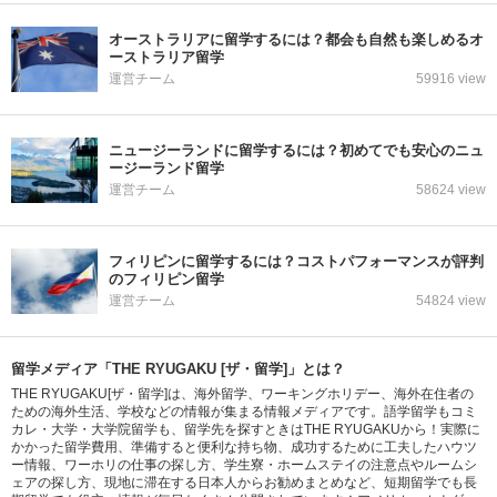
オーストラリアに留学するには？都会も自然も楽しめるオ
ーストラリア留学
運営チーム
59916 view
ニュージーランドに留学するには？初めてでも安心のニュ
ージーランド留学
運営チーム
58624 view
フィリピンに留学するには？コストパフォーマンスが評判
のフィリピン留学
運営チーム
54824 view
留学メディア「THE RYUGAKU [ザ・留学]」とは？
THE RYUGAKU[ザ・留学]は、海外留学、ワーキングホリデー、海外在住者の
ための海外生活、学校などの情報が集まる情報メディアです。語学留学もコミ
カレ・大学・大学院留学も、留学先を探すときはTHE RYUGAKUから！実際に
かかった留学費用、準備すると便利な持ち物、成功するために工夫したハウツ
ー情報、ワーホリの仕事の探し方、学生寮・ホームステイの注意点やルームシ
ェアの探し方、現地に滞在する日本人からお勧めまとめなど、短期留学でも長