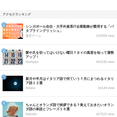
アクセスランキング
シンガポール在住・大手外資系IT企業勤務が愛用する「パ
タプライングリッシュ」
運営チーム
243658 view
髪や爪を切ってはいけない曜日？タイの風習を知って運勢
アップ！
Namyam
463180 view
新月や半月はイタリア語で何ていう？月にまつわるイタリ
ア語１２選
Alitalia
64149 view
ちゃんとオランダ語で挨拶できる？覚えておきたいオラン
ダ語の単語とフレーズ１６選
Nahoko
427522 view