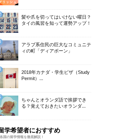
髪や爪を切ってはいけない曜日？
タイの風習を知って運勢アップ！
アラブ系住民の巨大なコミュニテ
ィの町「ディアボーン」
2018年カナダ・学生ビザ（Study
Permit）...
ちゃんとオランダ語で挨拶でき
る？覚えておきたいオランダ...
留学希望者におすすめ
各国の留学情報を徹底解説！