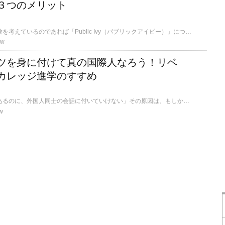
３つのメリット
もしアメリカで大学受験を考えているのであれば「Public Ivy（パブリックアイビー）」について知っておいたほうが良いでしょう。そこで今回はアメリカのパブリックアイビーについて紹介します。
ew
ツを身に付けて真の国際人なろう！リベ
カレッジ進学のすすめ
「英語力はそれなりにあるのに、外国人同士の会話に付いていけない」その原因は、もしかしたらリベラル・アーツが身に付いていないからかもしれません。外国人の前でも臆せずに話し円滑なコミュニケーションが取れる国際人になるために必要不可欠なリベラルアーツを身に付ける大学が日本でも徐々に注目を集めています。
w