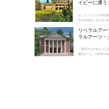
イビーに通う
GoHuskies!
22132 vi
リベラルアー
ラルアーツ・
運営チーム
11918 vie