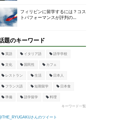
フィリピンに留学するには？コス
トパフォーマンスが評判の...
話題のキーワード
英語
イタリア語
語学学校
文化
国民性
カフェ
レストラン
生活
日本人
フランス語
短期留学
日本食
準備
語学留学
料理
キーワード一覧
@THE_RYUGAKUさんのツイート