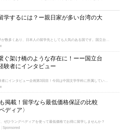
留学するには？ー親日家が多い台湾の大
台湾には世界有数の大学が数多くあり、日本人の留学先としても人気のある国です。国立台湾大学をはじめ留学生を受け入れてくれる大学も多く、留学生向けの授業カリキュラムも充実しています。そんな台湾の大学留学についてご紹介します。
w
繋ぐ架け橋のような存在に！ーー国立台
経験者にインタビュー
台湾国立大学の留学経験者にインタビュー企画第3回目！今回は中国文学学科に所属している高橋さんに大学中に努力したエピソード、将来の夢などについて語ってもらいました。
w
学校も掲載！留学なら最低価格保証の比較
ペディア〉
方、ぜひラングペディアを使って最低価格でお得に留学しませんか？
Sponsored