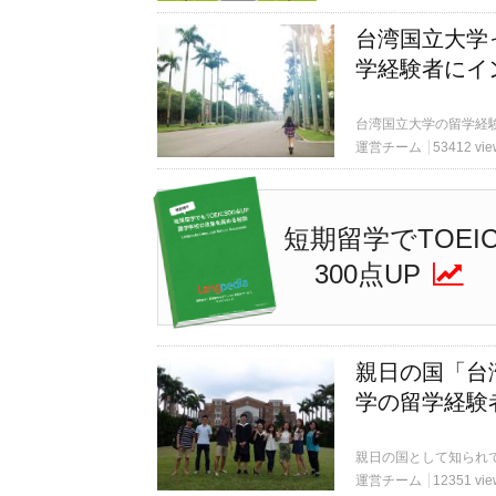
台湾国立大学
学経験者にイ
運営チーム
53412 vie
短期留学でTOEI
300点UP
親日の国「台
学の留学経験
運営チーム
12351 vie