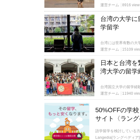
運営チーム
8916 view
台湾の大学に
学留学
運営チーム
15109 vie
日本と台湾を
湾大学の留学
運営チーム
11940 vie
50%OFFの
サイト〈ラング
語学留学を検討している
Langedia[ラングペディア]