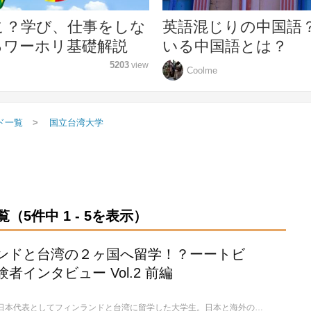
こ？学び、仕事をしな
英語混じりの中国語
るワーホリ基礎解説
いる中国語とは？
5203
view
Coolme
ド一覧
国立台湾大学
5件中 1 - 5を表示）
ンドと台湾の２ヶ国へ留学！？ーートビ
者インタビュー Vol.2 前編
トビタテ！留学JAPAN日本代表としてフィンランドと台湾に留学した大学生。日本と海外の社会における女性の立ち位置や役割の違いを比較し、これからの日本をより良くしたいと語る彼女の留学を2回に分けて紹介していきます。今回は、どうしてフィンランド？なぜ台湾？といった「Why」について紹介していきます。