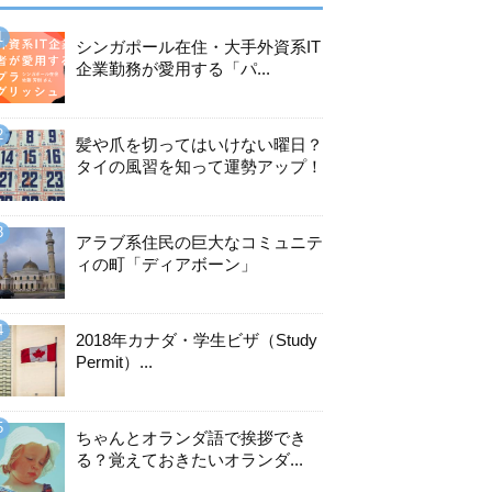
シンガポール在住・大手外資系IT
企業勤務が愛用する「パ...
髪や爪を切ってはいけない曜日？
タイの風習を知って運勢アップ！
アラブ系住民の巨大なコミュニテ
ィの町「ディアボーン」
2018年カナダ・学生ビザ（Study
Permit）...
ちゃんとオランダ語で挨拶でき
る？覚えておきたいオランダ...