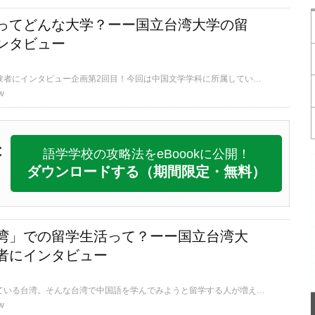
ってどんな大学？ーー国立台湾大学の留
ンタビュー
台湾国立大学の留学経験者にインタビュー企画第2回目！今回は中国文学学科に所属している高橋さんに台湾国立大学のことについて詳しくインタビューしました。入学の動機から大学に向いている学生像まで、様々なトークが飛び出しました。
w
C
語学学校の攻略法をeBoookに公開！
ダウンロードする
（期間限定・無料）
湾」での留学生活って？ーー国立台湾大
者にインタビュー
親日の国として知られている台湾。そんな台湾で中国語を学んでみようと留学する人が増えてきているのをご存知ですか？今回は国立台湾大学に留学している人にインタビューしました！
w