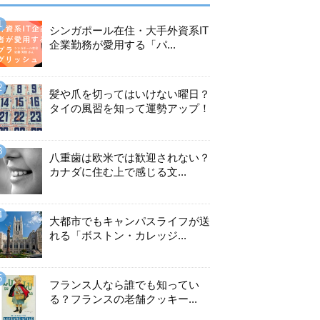
シンガポール在住・大手外資系IT
企業勤務が愛用する「パ...
髪や爪を切ってはいけない曜日？
タイの風習を知って運勢アップ！
八重歯は欧米では歓迎されない？
カナダに住む上で感じる文...
大都市でもキャンパスライフが送
れる「ボストン・カレッジ...
フランス人なら誰でも知ってい
る？フランスの老舗クッキー...