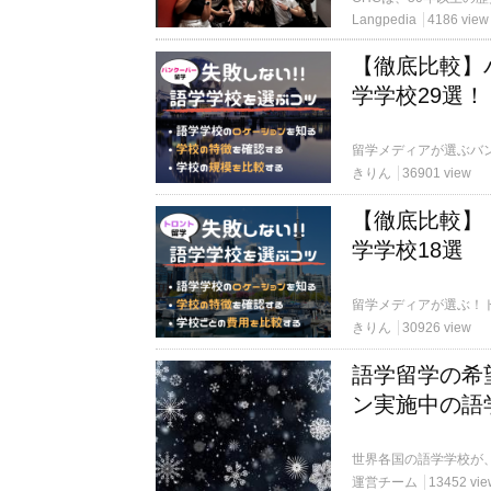
Langpedia
4186 view
【徹底比較】
学学校29選！
きりん
36901 view
【徹底比較】
学学校18選
きりん
30926 view
語学留学の希
ン実施中の語
運営チーム
13452 vie