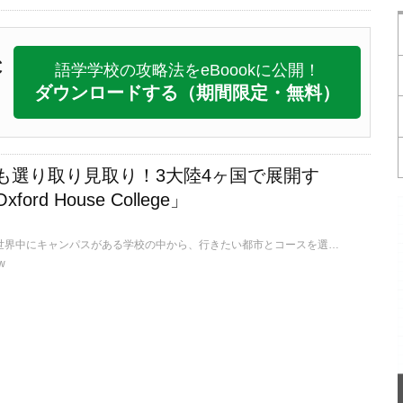
C
語学学校の攻略法をeBoookに公開！
ダウンロードする
（期間限定・無料）
も選り取り見取り！3大陸4ヶ国で展開す
rd House College」
学校選びに困ったら、世界中にキャンパスがある学校の中から、行きたい都市とコースを選ぶのも一つの手です。今回は、世界中にキャンパスがる学校の魅力に迫ります。
w