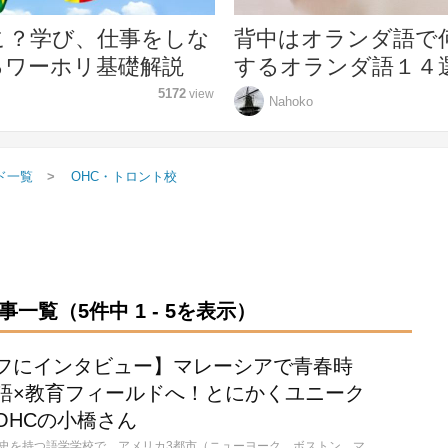
こ？学び、仕事をしな
背中はオランダ語で
るワーホリ基礎解説
するオランダ語１４
5172
view
Nahoko
ド一覧
OHC・トロント校
。
一覧（5件中 1 - 5を表示）
フにインタビュー】マレーシアで青春時
語×教育フィールドへ！とにかくユニーク
OHCの小橋さん
OHCは、50年以上の歴史を持つ語学学校で、アメリカ3都市（ニューヨーク、ボストン、マイアミ）、オーストラリア5都市（ケアンズ、ゴールドコースト、ブリスベン、シドニー、メルボルン）、イギリス1都市（ロンドン）、アイルランド1都市（ダブリン）、カナダ2都市（トロント、カルガリー）と世界中の留学人気都市にキャンパスがります。質の高い英語教育はもちろん、多国籍な学生が集まるソーシャルアクティビティで英語力向上と文化交流の場も提供しています。豊富なコースとアクティビティで経験豊かなスタッフと講師がサポートします。