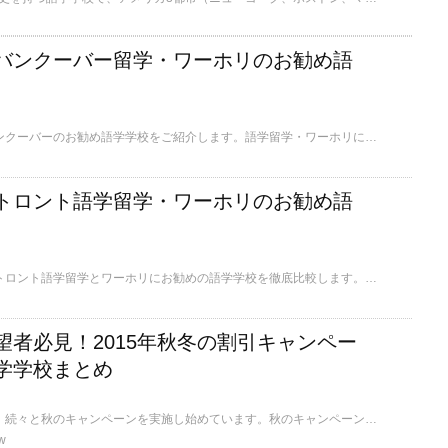
バンクーバー留学・ワーホリのお勧め語
留学メディアが選ぶバンクーバーのお勧め語学学校をご紹介します。語学留学・ワーホリに興味あるけど、どの語学学校がいいの？語学学校の規模、日本人比率、費用を徹底比較！バンクーバーには費用が安い、日本人が少ない学校や学生寮がある学校など様々です。それぞれの語学学校に特徴・魅力があり、1週間の短期やパートタイムで英語力を身に付けられるプログラムを提供している学校があります。あなたに合った語学学校がきっと見つかるはずです
トロント語学留学・ワーホリのお勧め語
留学メディアが選ぶ！トロント語学留学とワーホリにお勧めの語学学校を徹底比較します。トロントの語学学校を選ぶポイントとは？「費用、日本人が少ない、学生寮がある、語学学校の規模」など、学校選びによく挙げられるポイント別に比較表でトロントの語学学校を解説します。語学留学やワーホリに人気の都市トロントには1000名以上の語学学校から多彩なコースがある学校まで様々な特徴があります。また国際色が豊かな国際都市であるトロントは短期留学でも、多種多様な文化に触れまれるお勧めの留学先です。
望者必見！2015年秋冬の割引キャンペー
学学校まとめ
世界各国の語学学校が、続々と秋のキャンペーンを実施し始めています。秋のキャンペーンを実施中の学校を一挙ご紹介します。学校からキャンペーン情報が届き次第、随時更新していきます。お目当ての学校がキャンペーンを行っていないか要チェック！
w