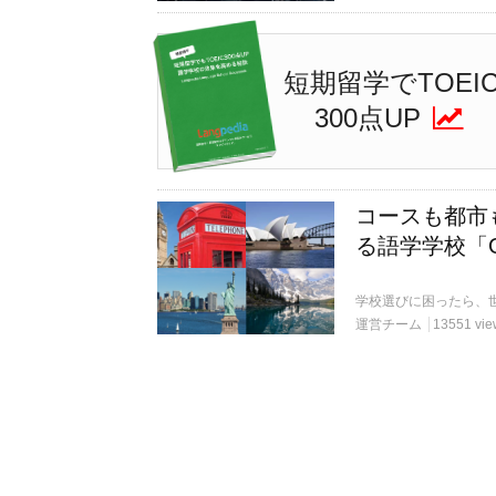
短期留学でTOEI
300点UP
コースも都市
る語学学校「Oxfo
運営チーム
13551 vie