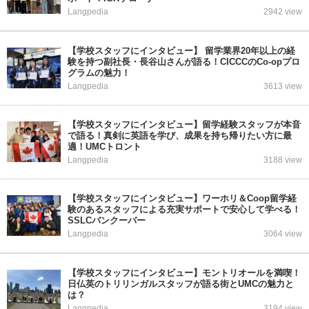
Langpedia
2942 view
【学校スタッフにインタビュー】 留学業界20年以上の経
験を持つ副社長・長谷山さんが語る！CICCCのCo-opプロ
グラムの魅力！
Langpedia
3613 view
【学校スタッフにインタビュー】留学経験スタッフが本音
で語る！真剣に英語を学び、成果を持ち帰りたい方に最
適！UMCトロント
Langpedia
3188 view
【学校スタッフにインタビュー】ワーホリ＆Coop留学経
験のあるスタッフによる充実サポートで安心して学べる！
SSLCバンクーバー
Langpedia
3064 view
【学校スタッフにインタビュー】モントリオールを満喫！
日仏英のトリリンガルスタッフが語る街とUMCの魅力と
は？
Langpedia
3194 view