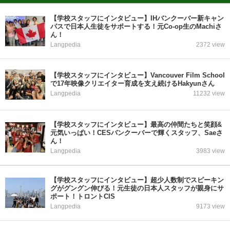
【学校スタッフにインタビュー】IHバンクーバー新キャン
パスで日本人生徒をサポートする！元Co-op生のMachiさ
ん！
Langpedia
2372 view
【学校スタッフにインタビュー】Vancouver Film School
で17年映像クリエイター育成を支え続けるHakyunさん
Langpedia
11232 view
【学校スタッフにインタビュー】最高の仲間たちと笑顔&
元気いっぱい！CESバンクーバーで輝くスタッフ、Saeさ
ん！
Langpedia
3983 view
【学校スタッフにインタビュー】超少人数制でスピーキン
グがグングン伸びる！元生徒の日本人スタッフが親身にサ
ポート！トロントCIS
Langpedia
9173 view