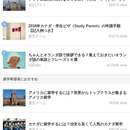
命かげろう
16475 view
2018年カナダ・学生ビザ（Study Permit）の申請手順
【記入例つき】
運営チーム
63276 view
ちゃんとオランダ語で挨拶できる？覚えておきたいオラン
ダ語の単語とフレーズ１６選
Nahoko
427596 view
留学希望者におすすめ
アメリカに留学するには？世界からトップクラスが集まる
アメリカ留学
運営チーム
76106 view
カナダに留学するには？治安も良くて人気のカナダ留学
運営チーム
69079 view