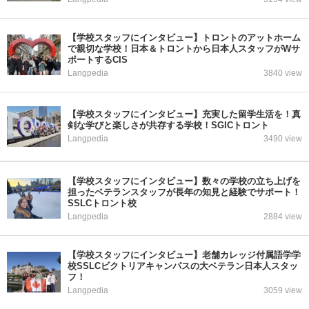
【学校スタッフにインタビュー】トロントのアットホーム
で親切な学校！日本＆トロントから日本人スタッフがWサ
ポートするCIS
Langpedia
3840 view
【学校スタッフにインタビュー】充実した留学生活を！真
剣な学びと楽しさが共存する学校！SGICトロント
Langpedia
3490 view
【学校スタッフにインタビュー】数々の学校の立ち上げを
担ったベテランスタッフが長年の知見と経験でサポート！
SSLCトロント校
Langpedia
2884 view
【学校スタッフにインタビュー】老舗カレッジ付属語学学
校SSLCビクトリアキャンパスの大ベテラン日本人スタッ
フ！
Langpedia
3059 view