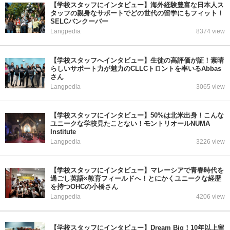
【学校スタッフにインタビュー】海外経験豊富な日本人ス
タッフの親身なサポートでどの世代の留学にもフィット！
SELCバンクーバー
Langpedia
8374 view
【学校スタッフへインタビュー】生徒の高評価が証！素晴
らしいサポート力が魅力のCLLCトロントを率いるAbbas
さん
Langpedia
3065 view
【学校スタッフにインタビュー】50%は北米出身！こんな
ユニークな学校見たことない！モントリオールNUMA
Institute
Langpedia
3226 view
【学校スタッフにインタビュー】マレーシアで青春時代を
過ごし英語×教育フィールドへ！とにかくユニークな経歴
を持つOHCの小橋さん
Langpedia
4206 view
【学校スタッフにインタビュー】Dream Big！10年以上留