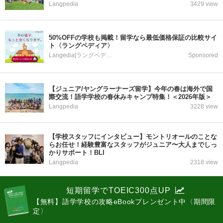
Langpedia
3429 view
50%OFFの学校も掲載！留学なら最低価格保証の比較サイ
ト〈ラングペディア〉
Langedia[ラングペディア]
Sponsored
【ジュニア/ヤングラーナーズ留学】今年の春は海外で国
際交流！語学学校の春休みキャンプ特集！＜2026年版＞
Langpedia
3228 view
【学校スタッフにインタビュー】モントリオールのことな
らお任せ！経験豊富なスタッフがジュニア〜大人までしっ
かりサポート！BLI
Langpedia
2318 view
短期留学でTOEIC300点UP
【無料】語学学校の攻略eBookプレンゼント中〈期間限
定〉