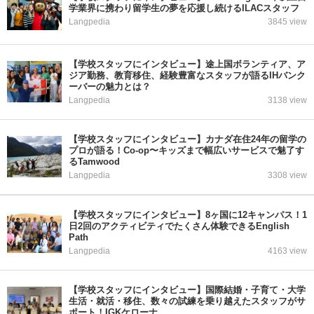
学業界に携わり留学生の夢を応援し続けるILACスタッフ
Langpedia
3845 view
【学校スタッフにインタビュー】途上国ボランティア、ア
ジア勤務、教育移住、経験豊富なスタッフが語るIHバンク
ーバーの魅力とは？
Langpedia
3138 view
【学校スタッフにインタビュー】カナダ在住24年の留学の
プロが語る！Co-op〜キッズまで幅広いサービスで魅了す
るTamwood
Langpedia
3308 view
【学校スタッフにインタビュー】8ヶ国に12キャンパス！1
日2回のアクティビティでたくさん体験できるEnglish
Path
Langpedia
4163 view
【学校スタッフにインタビュー】国際結婚・子育て・大学
生活・就活・移住、数々の試練を乗り越えたスタッフがサ
ポート！IGKケローナ