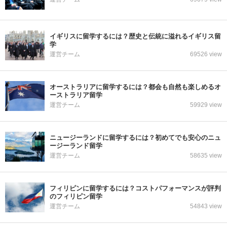
イギリスに留学するには？歴史と伝統に溢れるイギリス留
学
運営チーム
69526 view
オーストラリアに留学するには？都会も自然も楽しめるオ
ーストラリア留学
運営チーム
59929 view
ニュージーランドに留学するには？初めてでも安心のニュ
ージーランド留学
運営チーム
58635 view
フィリピンに留学するには？コストパフォーマンスが評判
のフィリピン留学
運営チーム
54843 view