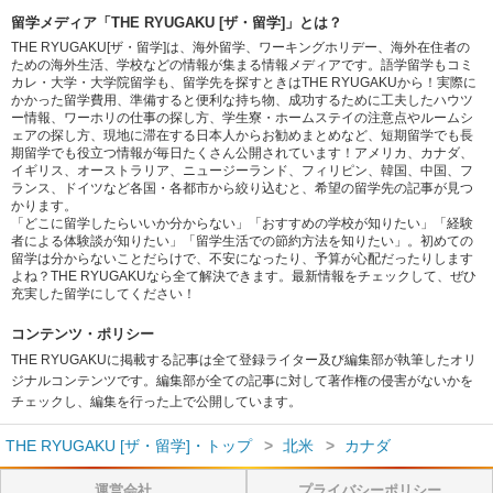
留学メディア「THE RYUGAKU [ザ・留学]」とは？
THE RYUGAKU[ザ・留学]は、海外留学、ワーキングホリデー、海外在住者の
ための海外生活、学校などの情報が集まる情報メディアです。語学留学もコミ
カレ・大学・大学院留学も、留学先を探すときはTHE RYUGAKUから！実際に
かかった留学費用、準備すると便利な持ち物、成功するために工夫したハウツ
ー情報、ワーホリの仕事の探し方、学生寮・ホームステイの注意点やルームシ
ェアの探し方、現地に滞在する日本人からお勧めまとめなど、短期留学でも長
期留学でも役立つ情報が毎日たくさん公開されています！アメリカ、カナダ、
イギリス、オーストラリア、ニュージーランド、フィリピン、韓国、中国、フ
ランス、ドイツなど各国・各都市から絞り込むと、希望の留学先の記事が見つ
かります。
「どこに留学したらいいか分からない」「おすすめの学校が知りたい」「経験
者による体験談が知りたい」「留学生活での節約方法を知りたい」。初めての
留学は分からないことだらけで、不安になったり、予算が心配だったりします
よね？THE RYUGAKUなら全て解決できます。最新情報をチェックして、ぜひ
充実した留学にしてください！
コンテンツ・ポリシー
THE RYUGAKUに掲載する記事は全て登録ライター及び編集部が執筆したオリ
ジナルコンテンツです。編集部が全ての記事に対して著作権の侵害がないかを
チェックし、編集を行った上で公開しています。
THE RYUGAKU [ザ・留学]・トップ
北米
カナダ
運営会社
プライバシーポリシー