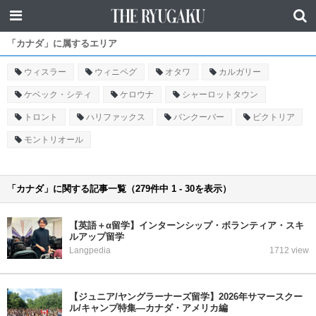
「カナダ」に属するエリア
ウィスラー
ウィニペグ
オタワ
カルガリー
ケベック・シティ
ケロウナ
シャーロットタウン
トロント
ハリファックス
バンクーバー
ビクトリア
モントリオール
「カナダ」に関する記事一覧（279件中 1 - 30を表示）
【英語＋α留学】インターンシップ・ボランティア・スキ
ルアップ留学
Langpedia
1712 view
【ジュニア/ヤングラーナーズ留学】2026年サマースクー
ル/キャンプ特集―カナダ・アメリカ編