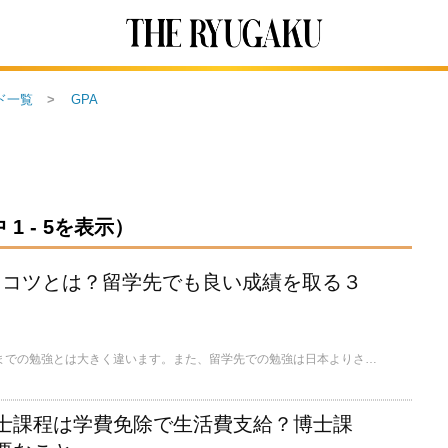
ド一覧
GPA
1 - 5を表示）
取るコツとは？留学先でも良い成績を取る３
大学での勉強は、それまでの勉強とは大きく違います。また、留学先での勉強は日本よりさらに厳しいことも多いので、緊張しますよね。今回は、実名制Q&Aサイト「Quora」から、GPA4.0を目指すコツを紹介したいと思います。
士課程は学費免除で生活費支給？博士課