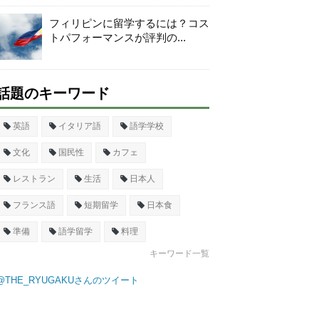
フィリピンに留学するには？コス
トパフォーマンスが評判の...
話題のキーワード
英語
イタリア語
語学学校
文化
国民性
カフェ
レストラン
生活
日本人
フランス語
短期留学
日本食
準備
語学留学
料理
キーワード一覧
@THE_RYUGAKUさんのツイート