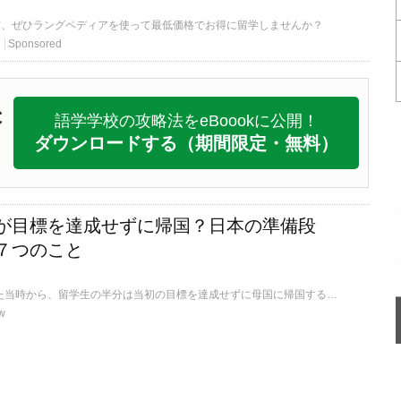
方、ぜひラングペディアを使って最低価格でお得に留学しませんか？
Sponsored
C
語学学校の攻略法をeBoookに公開！
ダウンロードする
（期間限定・無料）
が目標を達成せずに帰国？日本の準備段
７つのこと
私が１６年前に留学した当時から、留学生の半分は当初の目標を達成せずに母国に帰国すると言われておりました。実際、留学生の半分は消えていく日常の中で、卒業するしないの大きな鍵の一つに、母国での準備があると思います。今回は留学するために日本でしておくべきことについて書いていきます。
w