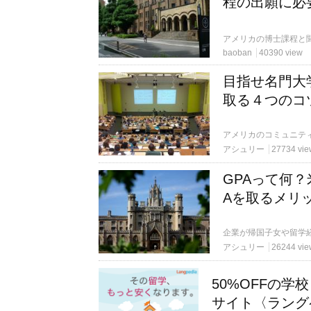
程の出願に必
baoban
40390 view
目指せ名門大
取る４つのコ
アシュリー
27734 vie
GPAって何
Aを取るメリ
アシュリー
26244 vie
50%OFFの
サイト〈ラング