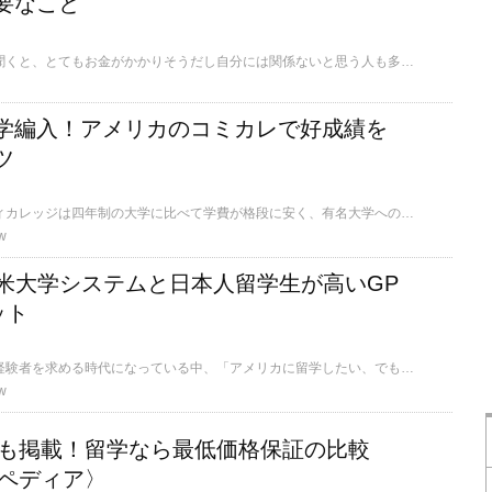
要なこと
アメリカの博士課程と聞くと、とてもお金がかかりそうだし自分には関係ないと思う人も多いのではないでしょうか。ですが、実は経済的な援助が非常に充実しています。ここでは、そんなアメリカの博士課程について、その実態や入学に必要な5つのことを整理していきます。
学編入！アメリカのコミカレで好成績を
ツ
アメリカのコミュニティカレッジは四年制の大学に比べて学費が格段に安く、有名大学への入学を目指している日本人留学生にとても人気です。今回は筆者が実践していたコミカレでいい成績をキープする4つのコツを紹介したいと思います。
w
？米大学システムと日本人留学生が高いGP
ット
企業が帰国子女や留学経験者を求める時代になっている中、「アメリカに留学したい、でも大学のシステムがよくわからなくて不安」という日本人学生は多いのではないでしょうか。そこで今回は、アメリカで一般的に使われている成績指標であるGPAの紹介を中心に、アメリカの大学のシステム、そして日本人が高いGPAを取るメリットについて書いてみたいと思います。
w
学校も掲載！留学なら最低価格保証の比較
ペディア〉