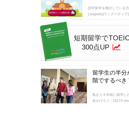
語学留学を検討している
Langedia[ラングペディア]
短期留学でTOEI
300点UP
留学生の半分
階でするべき
命かげろう
16274 vie