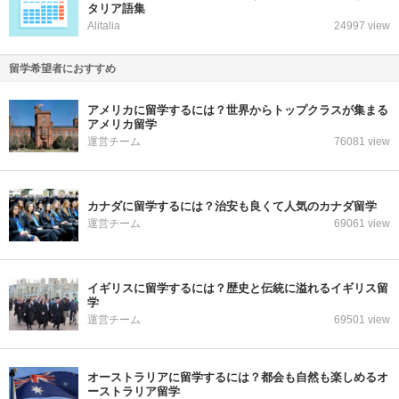
タリア語集
Alitalia
24997 view
留学希望者におすすめ
アメリカに留学するには？世界からトップクラスが集まる
アメリカ留学
運営チーム
76081 view
カナダに留学するには？治安も良くて人気のカナダ留学
運営チーム
69061 view
イギリスに留学するには？歴史と伝統に溢れるイギリス留
学
運営チーム
69501 view
オーストラリアに留学するには？都会も自然も楽しめるオ
ーストラリア留学