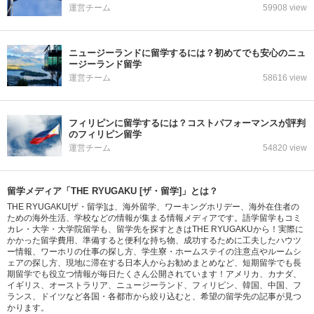
運営チーム
59908 view
ニュージーランドに留学するには？初めてでも安心のニュ
ージーランド留学
運営チーム
58616 view
フィリピンに留学するには？コストパフォーマンスが評判
のフィリピン留学
運営チーム
54820 view
留学メディア「THE RYUGAKU [ザ・留学]」とは？
THE RYUGAKU[ザ・留学]は、海外留学、ワーキングホリデー、海外在住者の
ための海外生活、学校などの情報が集まる情報メディアです。語学留学もコミ
カレ・大学・大学院留学も、留学先を探すときはTHE RYUGAKUから！実際に
かかった留学費用、準備すると便利な持ち物、成功するために工夫したハウツ
ー情報、ワーホリの仕事の探し方、学生寮・ホームステイの注意点やルームシ
ェアの探し方、現地に滞在する日本人からお勧めまとめなど、短期留学でも長
期留学でも役立つ情報が毎日たくさん公開されています！アメリカ、カナダ、
イギリス、オーストラリア、ニュージーランド、フィリピン、韓国、中国、フ
ランス、ドイツなど各国・各都市から絞り込むと、希望の留学先の記事が見つ
かります。