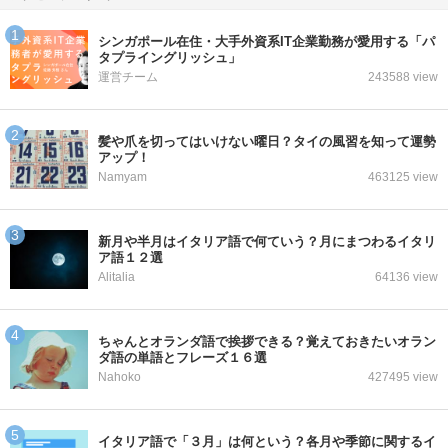
シンガポール在住・大手外資系IT企業勤務が愛用する「パ
タプライングリッシュ」
運営チーム
243588 view
髪や爪を切ってはいけない曜日？タイの風習を知って運勢
アップ！
Namyam
463125 view
新月や半月はイタリア語で何ていう？月にまつわるイタリ
ア語１２選
Alitalia
64136 view
ちゃんとオランダ語で挨拶できる？覚えておきたいオラン
ダ語の単語とフレーズ１６選
Nahoko
427495 view
イタリア語で「３月」は何という？各月や季節に関するイ