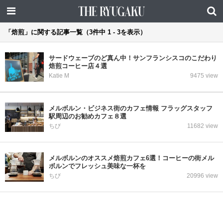
「焙煎」に関する記事一覧（3件中 1 - 3を表示）
サードウェーブのど真ん中！サンフランシスコのこだわり
焙煎コーヒー店４選
Katie M
9475 view
メルボルン・ビジネス街のカフェ情報 フラッグスタッフ
駅周辺のお勧めカフェ８選
ちび
11682 view
メルボルンのオススメ焙煎カフェ6選！コーヒーの街メル
ボルンでフレッシュ美味な一杯を
ちび
20996 view