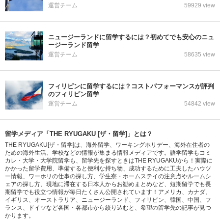
運営チーム
59929 view
ニュージーランドに留学するには？初めてでも安心のニュ
ージーランド留学
運営チーム
58635 view
フィリピンに留学するには？コストパフォーマンスが評判
のフィリピン留学
運営チーム
54842 view
留学メディア「THE RYUGAKU [ザ・留学]」とは？
THE RYUGAKU[ザ・留学]は、海外留学、ワーキングホリデー、海外在住者の
ための海外生活、学校などの情報が集まる情報メディアです。語学留学もコミ
カレ・大学・大学院留学も、留学先を探すときはTHE RYUGAKUから！実際に
かかった留学費用、準備すると便利な持ち物、成功するために工夫したハウツ
ー情報、ワーホリの仕事の探し方、学生寮・ホームステイの注意点やルームシ
ェアの探し方、現地に滞在する日本人からお勧めまとめなど、短期留学でも長
期留学でも役立つ情報が毎日たくさん公開されています！アメリカ、カナダ、
イギリス、オーストラリア、ニュージーランド、フィリピン、韓国、中国、フ
ランス、ドイツなど各国・各都市から絞り込むと、希望の留学先の記事が見つ
かります。