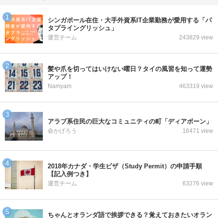
シンガポール在住・大手外資系IT企業勤務が愛用する「パ
タプライングリッシュ」
運営チーム
243829 view
髪や爪を切ってはいけない曜日？タイの風習を知って運勢
アップ！
Namyam
463319 view
アラブ系住民の巨大なコミュニティの町「ディアボーン」
命かげろう
16471 view
2018年カナダ・学生ビザ（Study Permit）の申請手順
【記入例つき】
運営チーム
63276 view
ちゃんとオランダ語で挨拶できる？覚えておきたいオラン