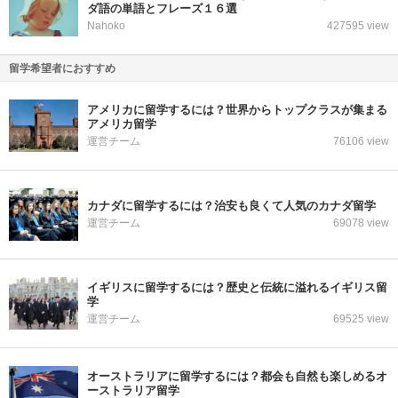
ダ語の単語とフレーズ１６選
Nahoko
427595 view
留学希望者におすすめ
アメリカに留学するには？世界からトップクラスが集まる
アメリカ留学
運営チーム
76106 view
カナダに留学するには？治安も良くて人気のカナダ留学
運営チーム
69078 view
イギリスに留学するには？歴史と伝統に溢れるイギリス留
学
運営チーム
69525 view
オーストラリアに留学するには？都会も自然も楽しめるオ
ーストラリア留学