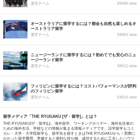
運営チーム
69495 view
オーストラリアに留学するには？都会も自然も楽しめるオ
ーストラリア留学
運営チーム
59903 view
ニュージーランドに留学するには？初めてでも安心のニュ
ージーランド留学
運営チーム
58612 view
フィリピンに留学するには？コストパフォーマンスが評判
のフィリピン留学
運営チーム
54816 view
留学メディア「THE RYUGAKU [ザ・留学]」とは？
THE RYUGAKU[ザ・留学]は、海外留学、ワーキングホリデー、海外在住者の
ための海外生活、学校などの情報が集まる情報メディアです。語学留学もコミ
カレ・大学・大学院留学も、留学先を探すときはTHE RYUGAKUから！実際に
かかった留学費用、準備すると便利な持ち物、成功するために工夫したハウツ