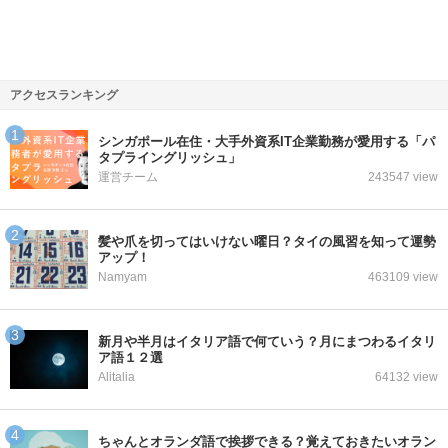
アクセスランキング
シンガポール在住・大手外資系IT企業勤務が愛用する「パ
タプライングリッシュ」
運営チーム
243547 view
髪や爪を切ってはいけない曜日？タイの風習を知って運勢
アップ！
Namyam
463109 view
新月や半月はイタリア語で何ていう？月にまつわるイタリ
ア語１２選
Alitalia
64132 view
ちゃんとオランダ語で挨拶できる？覚えておきたいオラン