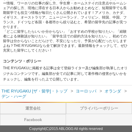
ー情報、ワーホリの仕事の探し方、学生寮・ホームステイの注意点やルームシ
ェアの探し方、現地に滞在する日本人からお勧めまとめなど、短期留学でも長
期留学でも役立つ情報が毎日たくさん公開されています！アメリカ、カナダ、
イギリス、オーストラリア、ニュージーランド、フィリピン、韓国、中国、フ
ランス、ドイツなど各国・各都市から絞り込むと、希望の留学先の記事が見つ
かります。
「どこに留学したらいいか分からない」「おすすめの学校が知りたい」「経験
者による体験談が知りたい」「留学生活での節約方法を知りたい」。初めての
留学は分からないことだらけで、不安になったり、予算が心配だったりします
よね？THE RYUGAKUなら全て解決できます。最新情報をチェックして、ぜひ
充実した留学にしてください！
コンテンツ・ポリシー
THE RYUGAKUに掲載する記事は全て登録ライター及び編集部が執筆したオリ
ジナルコンテンツです。編集部が全ての記事に対して著作権の侵害がないかを
チェックし、編集を行った上で公開しています。
THE RYUGAKU [ザ・留学]・トップ
ヨーロッパ
オランダ
デン・ハーグ
運営会社
プライバシーポリシー
Facebook
Copyright(C)2015 ABLOGG All rights reserved