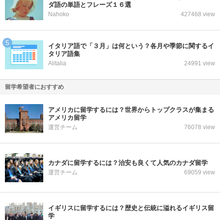
ダ語の単語とフレーズ１６選
Nahoko
427468 view
イタリア語で「３月」は何という？各月や季節に関するイ
タリア語集
Alitalia
24991 view
留学希望者におすすめ
アメリカに留学するには？世界からトップクラスが集まる
アメリカ留学
運営チーム
76078 view
カナダに留学するには？治安も良くて人気のカナダ留学
運営チーム
69059 view
イギリスに留学するには？歴史と伝統に溢れるイギリス留
学