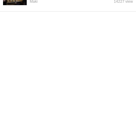
Maki
14227 view