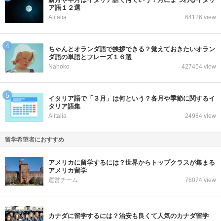
ア語１２選
Alitalia
64126 view
ちゃんとオランダ語で挨拶できる？覚えておきたいオラン
ダ語の単語とフレーズ１６選
Nahoko
427454 view
イタリア語で「３月」は何という？各月や季節に関するイ
タリア語集
Alitalia
24984 view
留学希望者におすすめ
アメリカに留学するには？世界からトップクラスが集まる
アメリカ留学
運営チーム
76074 view
カナダに留学するには？治安も良くて人気のカナダ留学