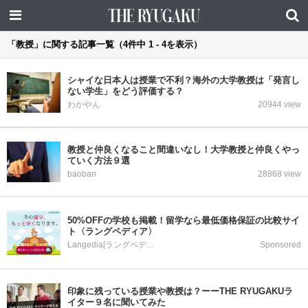
「教授」に関する記事一覧（4件中 1 - 4を表示）
シャイな日本人は授業で不利？海外の大学教授は「発言し
ない学生」をどう評価する？
わかやん
20944 view
教授と仲良くなること間違いなし！大学教授と仲良くやっ
ていく方法９選
baoban
28868 view
50%OFFの学校も掲載！留学なら最低価格保証の比較サイ
ト〈ラングペディア〉
Langedia[ラングペディア]
Sponsored
印象に残っている授業や教授は？ーーTHE RYUGAKUラ
イター９名に聞いてみた