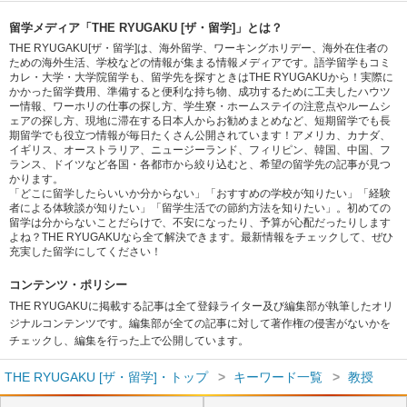
留学メディア「THE RYUGAKU [ザ・留学]」とは？
THE RYUGAKU[ザ・留学]は、海外留学、ワーキングホリデー、海外在住者の
ための海外生活、学校などの情報が集まる情報メディアです。語学留学もコミ
カレ・大学・大学院留学も、留学先を探すときはTHE RYUGAKUから！実際に
かかった留学費用、準備すると便利な持ち物、成功するために工夫したハウツ
ー情報、ワーホリの仕事の探し方、学生寮・ホームステイの注意点やルームシ
ェアの探し方、現地に滞在する日本人からお勧めまとめなど、短期留学でも長
期留学でも役立つ情報が毎日たくさん公開されています！アメリカ、カナダ、
イギリス、オーストラリア、ニュージーランド、フィリピン、韓国、中国、フ
ランス、ドイツなど各国・各都市から絞り込むと、希望の留学先の記事が見つ
かります。
「どこに留学したらいいか分からない」「おすすめの学校が知りたい」「経験
者による体験談が知りたい」「留学生活での節約方法を知りたい」。初めての
留学は分からないことだらけで、不安になったり、予算が心配だったりします
よね？THE RYUGAKUなら全て解決できます。最新情報をチェックして、ぜひ
充実した留学にしてください！
コンテンツ・ポリシー
THE RYUGAKUに掲載する記事は全て登録ライター及び編集部が執筆したオリ
ジナルコンテンツです。編集部が全ての記事に対して著作権の侵害がないかを
チェックし、編集を行った上で公開しています。
THE RYUGAKU [ザ・留学]・トップ
キーワード一覧
教授