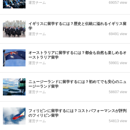
運営チーム
69057 view
イギリスに留学するには？歴史と伝統に溢れるイギリス留
学
運営チーム
69491 view
オーストラリアに留学するには？都会も自然も楽しめるオ
ーストラリア留学
運営チーム
59901 view
ニュージーランドに留学するには？初めてでも安心のニュ
ージーランド留学
運営チーム
58607 view
フィリピンに留学するには？コストパフォーマンスが評判
のフィリピン留学
運営チーム
54813 view