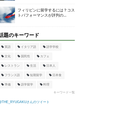
フィリピンに留学するには？コス
トパフォーマンスが評判の...
話題のキーワード
英語
イタリア語
語学学校
文化
国民性
カフェ
レストラン
生活
日本人
フランス語
短期留学
日本食
準備
語学留学
料理
キーワード一覧
@THE_RYUGAKUさんのツイート