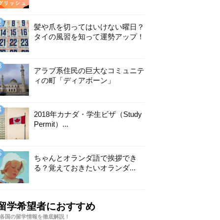
髪や爪を切ってはいけない曜日？
タイの風習を知って運勢アップ！
アラブ系住民の巨大なコミュニテ
ィの町「ディアボーン」
2018年カナダ・学生ビザ（Study
Permit）...
ちゃんとオランダ語で挨拶でき
る？覚えておきたいオランダ...
留学希望者におすすめ
各国の留学情報を徹底解説！