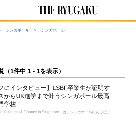
シンガポール
シンガポール
1件中 1 - 1を表示）
フにインタビュー】LSBF卒業生が証明す
スからUK進学まで叶うシンガポール最高
門学校
LSBF（London School of Business & Finance in Singapore）は、シンガポールにあるビジネス専門学校です。語学コースも併設しており、語学だけの受講も、語学力を上げてから専門コースを受講することもできます。本校はイギリスにあるため、イギリス公認会計士準備コースが人気です。イギリスに提携校が多いので、イギリスの大学進学/編入を目指す方にもお勧めです。他民族国家のシンガポールでは様々なバックグラウンドを持つ人々の色々なアクセントの英語に触れることができるでしょう。