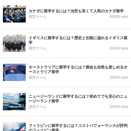
カナダに留学するには？治安も良くて人気のカナダ留学
運営チーム
69036 view
イギリスに留学するには？歴史と伝統に溢れるイギリス留
学
運営チーム
69459 view
オーストラリアに留学するには？都会も自然も楽しめるオ
ーストラリア留学
運営チーム
59883 view
ニュージーランドに留学するには？初めてでも安心のニュ
ージーランド留学
運営チーム
58589 view
フィリピンに留学するには？コストパフォーマンスが評判
のフィリピン留学