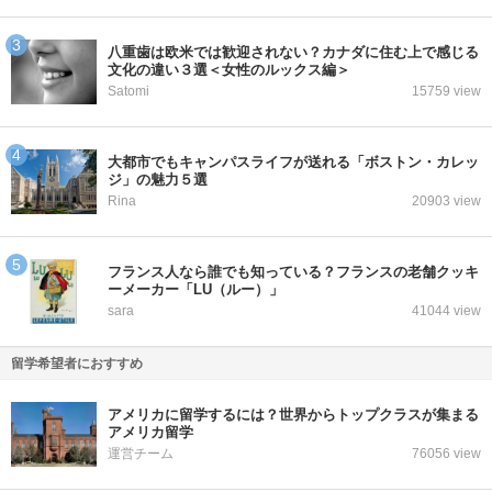
八重歯は欧米では歓迎されない？カナダに住む上で感じる
文化の違い３選＜女性のルックス編＞
Satomi
15759 view
大都市でもキャンパスライフが送れる「ボストン・カレッ
ジ」の魅力５選
Rina
20903 view
フランス人なら誰でも知っている？フランスの老舗クッキ
ーメーカー「LU（ルー）」
sara
41044 view
留学希望者におすすめ
アメリカに留学するには？世界からトップクラスが集まる
アメリカ留学
運営チーム
76056 view