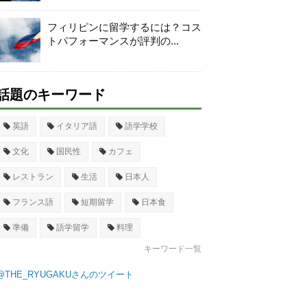
フィリピンに留学するには？コス
トパフォーマンスが評判の...
話題のキーワード
英語
イタリア語
語学学校
文化
国民性
カフェ
レストラン
生活
日本人
フランス語
短期留学
日本食
準備
語学留学
料理
キーワード一覧
@THE_RYUGAKUさんのツイート