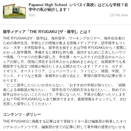
Papanui High School（パパヌイ高校）はどんな学校？在
学中の私が紹介します！
Yuri
16749 view
留学メディア「THE RYUGAKU [ザ・留学]」とは？
THE RYUGAKU[ザ・留学]は、海外留学、ワーキングホリデー、海外在住者の
ための海外生活、学校などの情報が集まる情報メディアです。語学留学もコミ
カレ・大学・大学院留学も、留学先を探すときはTHE RYUGAKUから！実際に
かかった留学費用、準備すると便利な持ち物、成功するために工夫したハウツ
ー情報、ワーホリの仕事の探し方、学生寮・ホームステイの注意点やルームシ
ェアの探し方、現地に滞在する日本人からお勧めまとめなど、短期留学でも長
期留学でも役立つ情報が毎日たくさん公開されています！アメリカ、カナダ、
イギリス、オーストラリア、ニュージーランド、フィリピン、韓国、中国、フ
ランス、ドイツなど各国・各都市から絞り込むと、希望の留学先の記事が見つ
かります。
「どこに留学したらいいか分からない」「おすすめの学校が知りたい」「経験
者による体験談が知りたい」「留学生活での節約方法を知りたい」。初めての
留学は分からないことだらけで、不安になったり、予算が心配だったりします
よね？THE RYUGAKUなら全て解決できます。最新情報をチェックして、ぜひ
充実した留学にしてください！
コンテンツ・ポリシー
THE RYUGAKUに掲載する記事は全て登録ライター及び編集部が執筆したオリ
ジナルコンテンツです。編集部が全ての記事に対して著作権の侵害がないかを