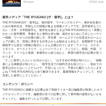
Shimpei
10500 view
留学メディア「THE RYUGAKU [ザ・留学]」とは？
THE RYUGAKU[ザ・留学]は、海外留学、ワーキングホリデー、海外在住者の
ための海外生活、学校などの情報が集まる情報メディアです。語学留学もコミ
カレ・大学・大学院留学も、留学先を探すときはTHE RYUGAKUから！実際に
かかった留学費用、準備すると便利な持ち物、成功するために工夫したハウツ
ー情報、ワーホリの仕事の探し方、学生寮・ホームステイの注意点やルームシ
ェアの探し方、現地に滞在する日本人からお勧めまとめなど、短期留学でも長
期留学でも役立つ情報が毎日たくさん公開されています！アメリカ、カナダ、
イギリス、オーストラリア、ニュージーランド、フィリピン、韓国、中国、フ
ランス、ドイツなど各国・各都市から絞り込むと、希望の留学先の記事が見つ
かります。
「どこに留学したらいいか分からない」「おすすめの学校が知りたい」「経験
者による体験談が知りたい」「留学生活での節約方法を知りたい」。初めての
留学は分からないことだらけで、不安になったり、予算が心配だったりします
よね？THE RYUGAKUなら全て解決できます。最新情報をチェックして、ぜひ
充実した留学にしてください！
コンテンツ・ポリシー
THE RYUGAKUに掲載する記事は全て登録ライター及び編集部が執筆したオリ
ジナルコンテンツです。編集部が全ての記事に対して著作権の侵害がないかを
チェックし、編集を行った上で公開しています。