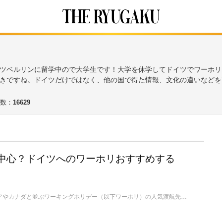
ツベルリンに留学中ので大学生です！大学を休学してドイツでワーホリ
きですね。ドイツだけではなく、他の国で得た情報、文化の違いなどを
数：
16629
中心？ドイツへのワーホリおすすめする
ドイツはオーストラリアやカナダと並ぶワーキングホリデー（以下ワーホリ）の人気渡航先のひとつです。何故ドイツは人気なのか？ここではドイツにワーキングホリデーで滞在している筆者が、ドイツへのワーホリをおすすめする理由をお伝えいたします。