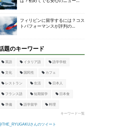
は？初めてでも安心のニュー...
フィリピンに留学するには？コス
トパフォーマンスが評判の...
話題のキーワード
英語
イタリア語
語学学校
文化
国民性
カフェ
レストラン
生活
日本人
フランス語
短期留学
日本食
準備
語学留学
料理
キーワード一覧
@THE_RYUGAKUさんのツイート