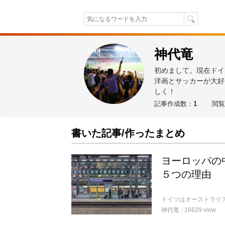
神代竜
初めまして。現在ドイ
洋画とサッカーが大好
しく！
記事作成数：
1
閲覧
書いた記事/作ったまとめ
ヨーロッパの
５つの理由
神代竜
16629 view