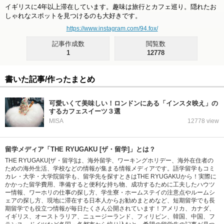
イギリスに4年以上滞在しています。趣味は旅行とカフェ巡り。隠れたお
しゃれなスポットを見つけるのも大好きです。
https://www.instagram.com/94.fox/
記事作成数
閲覧数
1
12778
書いた記事/作ったまとめ
可愛いくて美味しい！ロンドンにある「インスタ映え」の
するカフェスイーツ３選
MISA
12778 view
留学メディア「THE RYUGAKU [ザ・留学]」とは？
THE RYUGAKU[ザ・留学]は、海外留学、ワーキングホリデー、海外在住者の
ための海外生活、学校などの情報が集まる情報メディアです。語学留学もコミ
カレ・大学・大学院留学も、留学先を探すときはTHE RYUGAKUから！実際に
かかった留学費用、準備すると便利な持ち物、成功するために工夫したハウツ
ー情報、ワーホリの仕事の探し方、学生寮・ホームステイの注意点やルームシ
ェアの探し方、現地に滞在する日本人からお勧めまとめなど、短期留学でも長
期留学でも役立つ情報が毎日たくさん公開されています！アメリカ、カナダ、
イギリス、オーストラリア、ニュージーランド、フィリピン、韓国、中国、フ