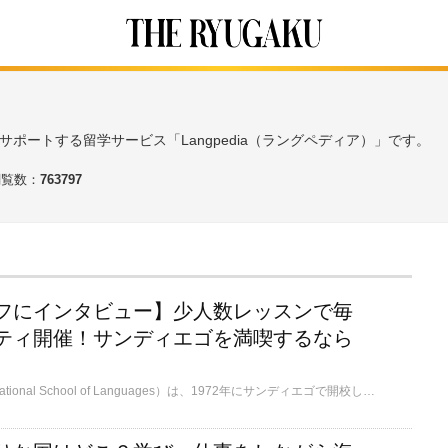
ポートする留学サービス「Langpedia（ラングペディア）」です。
閲覧数：
763797
フにインタビュー】少人数レッスンで毎
ティ開催！サンディエゴを満喫するなら
CISL（Converse International School of Languages）は、1972年にサンディエゴで開校し、50年以上にわたって15万人以上の生徒に質の高い指導を提供してきました。少人数制クラス（平均8名）を採用し、一人ひとりに目が行き届き、会話力向上に特化しています。また、毎日開催されるアクティビティを通じて、短期間でも、新しい友人を作りサンディエゴの魅力を十分に体験できます！