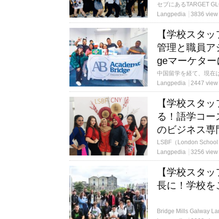
Langpedia
3836 view
【学校スタッ
管理と職員アシス
geマーケター
Langpedia
2447 view
【学校スタッ
る！語学コー
のビジネス専
Langpedia
3256 view
【学校スタッ
長に！学校をこよな