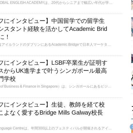
セブにあるTARGET GLOBAL ENGLISH ACADEMYは、20代からシニアまで幅広い年代が学ぶ語学学校で、落ち着いた雰囲気が特徴です。初級者へのサポートが手厚く、英語力に不安がある方も安心して学べます。日本人経営ながら外国人学生も多く、国籍比率は、日本40%〜50%、台湾35％〜45%、中国5%〜10%、その他アジアや中東からも学生が集まり英語を実践する機会に恵まれています。日本人の英語専門家がカリキュラム作成から講師トレーニング、学習相談を担当している点もTARGETならではの魅力です！
フにインタビュー】中国留学での留学生
タント経験を活かしてAcademic Brid
に！
中国留学を経て、現在はアイルランドのダブリンにあるAcademic Bridgeで日本人マーケターとして勤務されている松本さんに学校の魅力を伺いました！ダブリンには多くの学校があるので、この記事が皆さんの学校選びの参考になれば嬉しいです。
フにインタビュー】LSBF卒業生が証明す
スからUK進学まで叶うシンガポール最高
門学校
LSBF（London School of Business & Finance in Singapore）は、シンガポールにあるビジネス専門学校です。語学コースも併設しており、語学だけの受講も、語学力を上げてから専門コースを受講することもできます。本校はイギリスにあるため、イギリス公認会計士準備コースが人気です。イギリスに提携校が多いので、イギリスの大学進学/編入を目指す方にもお勧めです。他民族国家のシンガポールでは様々なバックグラウンドを持つ人々の色々なアクセントの英語に触れることができるでしょう。
フにインタビュー】生徒、教師を経て校
く愛するBridge Mills Galway校長
Bridge Mills Galway Language Centreは、年間300以上のフェスティバルが開催されるアイルランド・ゴールウェイで一番歴史のある語学学校です。1987年の創立以来、地元の人から世界中の人に語学教育・英語教員養成コースを提供してきました。趣ある校舎は元製粉所を利用したもので、教室の窓からはコリブ川の流れとそこで戯れる鳥たちが見渡せます。校長のPatrickさんは、Bridge Millsで学び、教え、運営にも関わり、様々なBridge Millsの一面を知っています。