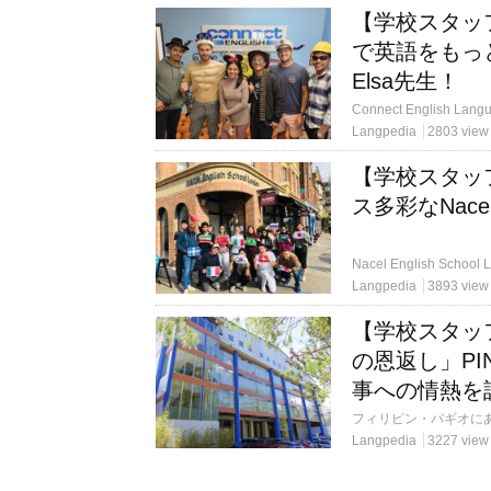
【学校スタッ
で英語をもっと好
Elsa先生！
Langpedia
2803 view
【学校スタッ
ス多彩なNacel E
Langpedia
3893 view
【学校スタッ
の恩返し」P
事への情熱を
Langpedia
3227 view