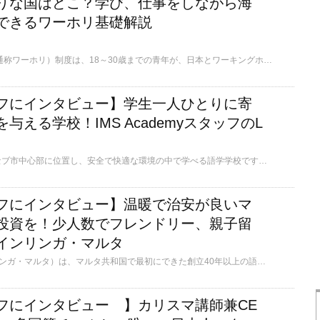
りな国はどこ？学び、仕事をしながら海
できるワーホリ基礎解説
ワーキングホリデー（通称ワーホリ）制度は、18～30歳までの青年が、日本とワーキングホリデー協定を結んでいる国で、観光・就学・就労をしながら、1年間またはそれ以上（国により異なる）滞在ができるビザです。 「英語ができなくても行けるの？」「英語圏以外にもワーホリ制度はあるの？」「学歴や資格は必要？」 ワーホリという言葉は聞いたことがあっても、詳しい情報は知らない方も多いと思います。 この記事では、ワーホリの基本情報を解説します。
フにインタビュー】学生一人ひとりに寄
与える学校！IMS AcademyスタッフのL
IMSは、フィリピン・セブ市中心部に位置し、安全で快適な環境の中で学べる語学学校です。EPT(英語能力試験)に基づいたレベル管理と定期カウンセリングで、個々に合わせた学習計画を提供しています。ファミリープログラム、キッズキャンプ、IELTS・TOEICにも特化し、短期間でのスコアアップをサポートします。国別マネージャーによるサポート体制、厳選された講師陣、充実した生活環境により、安心して学びに集中できる理想的な語学学校です！
フにインタビュー】温暖で治安が良いマ
投資を！少人数でフレンドリー、親子留
インリンガ・マルタ
inlingua Malta（インリンガ・マルタ）は、マルタ共和国で最初にできた創立40年以上の語学学校です。校舎はリゾート地として人気のスリーマ、寮はマルタの中心地セントジュリアンにあります。最大10人の少人数制クラスで会話に重点を置いた独自の教授法で英語を教えています。ミニグループコースを選べば最大6人のさらに少人数で授業を受けることができ、会話が苦手な日本人でも発言しやすい環境です。5歳～受講可能なジュニアクラスも通年を通して開講しており、親子留学にも最適です。
フにインタビュー 】カリスマ講師兼CE