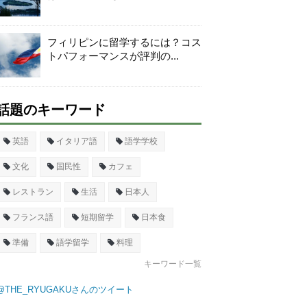
フィリピンに留学するには？コス
トパフォーマンスが評判の...
話題のキーワード
英語
イタリア語
語学学校
文化
国民性
カフェ
レストラン
生活
日本人
フランス語
短期留学
日本食
準備
語学留学
料理
キーワード一覧
@THE_RYUGAKUさんのツイート