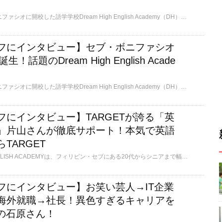
2025年3月にセブのボニファシオに開校した語学学校Dream High English Academy（DH）は、地元の工場や観光地を訪れて地元の人たちと交流しながらフィリピン文化を直接体験できる「INSIGHT Exchange Program」や、反復練習を通じて英語の基礎をしっかり固める英語初心者向けの「Daily Headstart English」など、独自のコースが魅力です。開校してまだ間もないため情報が少ない中、今回はDHの人気講師Michelleさんに聞いたリアルな情報をお届けします。
フにインタビュー】セブ・ボニファシオ
！話題のDream High English Acade
2025年3月にセブのボニファシオに開校した語学学校Dream High English Academy（DH）についてご紹介します！ セブにある学校にしては珍しく通学も可能な学校です。サバイバルイングリッシュという独自のコースがあり、教室で学んだ英語を、先生と一緒に実際に外に出て使うところまで行います。 開校してまだ間もないため情報が少ない中、今回はDHの現地日本人スタッフの中垣さんに聞いたリアルな情報をお届けします。 学校選びで迷っている方にとって、少しでも参考になれば嬉しいです！
フにインタビュー】TARGETが誇る「英
」片山さんが徹底サポート！本気で英語
TARGET
TARGET GLOBAL ENGLISH ACADEMYは、フィリピン・セブにある20代からシニアまで幅広い年代が学ぶ語学学校です。落ち着いた雰囲気が特徴で、初級者へのサポートが手厚く、英語力に不安がある方も安心して学べます。日本人経営ながら外国人学生も多く、国籍比率は日本人50～60％、台湾人20～40％、その他アジアや中東からも学生が集まり、英語を実践する機会に恵まれています。異色の経歴を持つ英語学習スペシャリストの日本人スタッフにお話を伺いました。
フにインタビュー】お笑い芸人→IT企業
海外就職→社長！異色すぎるキャリアを
Tの石原さん！