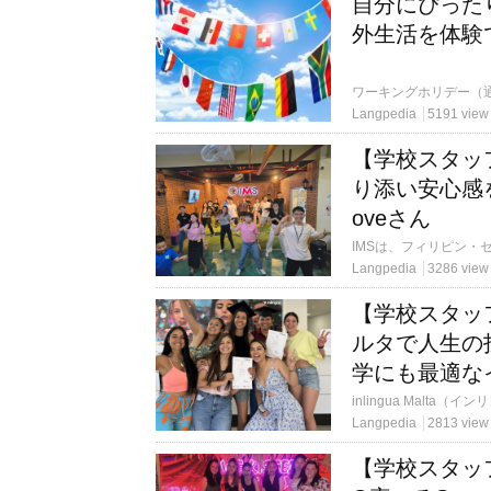
自分にぴった
外生活を体験
Langpedia
5191 view
【学校スタッ
り添い安心感を
oveさん
Langpedia
3286 view
【学校スタッ
ルタで人生の
学にも最適な
Langpedia
2813 view
【学校スタッ