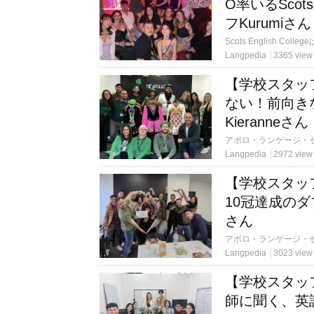
O率いるSco
フKurumiさ
Langpedia
3365 view
【学校スタッ
ない！前向きな
Kieranneさん
Langpedia
2972 view
【学校スタッ
10冠達成のダブ
さん
Langpedia
3023 view
【学校スタッフ
師に聞く、英