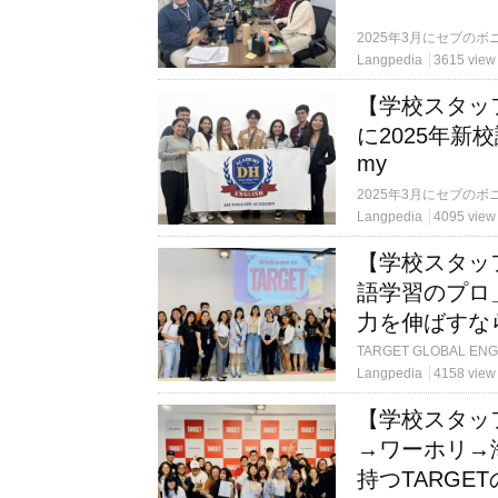
Langpedia
3615 view
【学校スタッ
に2025年新校誕生
my
Langpedia
4095 view
【学校スタッ
語学習のプロ
力を伸ばすなら
Langpedia
4158 view
【学校スタッ
→ワーホリ→
持つTARGE