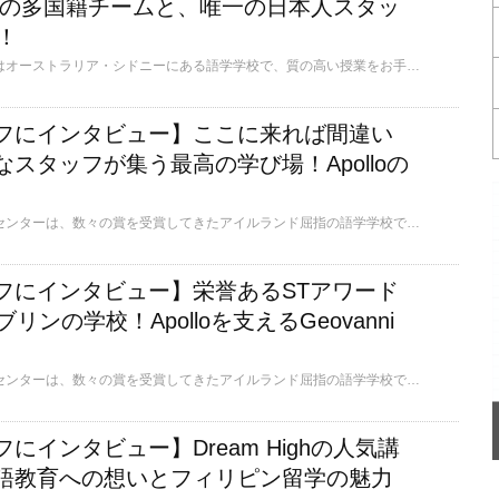
tsの多国籍チームと、唯一の日本人スタッ
ん！
Scots English Collegeはオーストラリア・シドニーにある語学学校で、質の高い授業をお手頃価格で提供しています！発音と会話に特化した「PronComコース」が人気で、オーストラリアの教育省よりイノベーション・デベロップメント・ファンドという賞を2年で連続受賞しています。学生満足度は95％！日本人が少ない国際的な環境で世界中の学生と学び、IMC、TAFE NSW、SCUなどへの進学も可能です。
フにインタビュー】ここに来れば間違い
スタッフが集う最高の学び場！Apolloの
アポロ・ランゲージ・センターは、数々の賞を受賞してきたアイルランド屈指の語学学校です。英語学習だけでなく、学生たちの思い出となる体験活動にもこだわっており満足度が高く評価されています。アイルランドの人気観光地を訪れたり、活気あふれるソーシャルプログラムを通じて仲間と交流したりと、さまざまな体験を楽しめます。2023年には校舎の全面改装が完了し最新のスタイリッシュなキャンパスです。アポロの情熱あふれる講師、スタッフが、学生一人ひとりの体験を全力でサポートします！
フにインタビュー】栄誉あるSTアワード
リンの学校！Apolloを支えるGeovanni
アポロ・ランゲージ・センターは、数々の賞を受賞してきたアイルランド屈指の語学学校です。英語学習だけでなく、学生たちの思い出となる体験活動にもこだわっており満足度が高く評価されています。アイルランドの人気観光地を訪れたり、活気あふれるソーシャルプログラムを通じて仲間と交流したりと、さまざまな体験を楽しめます。2023年には校舎の全面改装が完了し最新のスタイリッシュなキャンパスです。アポロの情熱あふれる講師、スタッフが、学生一人ひとりの体験を全力でサポートします！
にインタビュー】Dream Highの人気講
語教育への想いとフィリピン留学の魅力