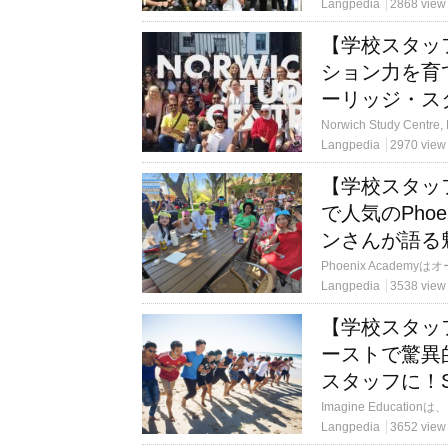
Langpedia
2868 view
【学校スタッ
ション力を育
ーリッジ・ス
Langpedia
2970 view
【学校スタッ
で人気のPhoe
ンさんが語る
Langpedia
3538 view
【学校スタッ
ーストで驚異
スタッフに！Sh
Langpedia
3652 view