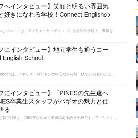
フへインタビュー】笑顔と明るい雰囲気
きになれる学校！Connect Englishの
Connect English Language Instituteは、アメリカ・サンディエゴにある語学学校で、豊富なプログラムとアクティビティを提供しています。経験豊富な講師と多国籍な学生たち、サンディエゴの快適な気候の中で学べる環境が魅力です！明るく居心地の良い校内で充実した留学生活を送ることができます。他の語学学校に比べて料金が低価格なのも嬉しいポイントです。
フにインタビュー】地元学生も通うコー
nglish School
Nacel English School Londonは、イギリス・ロンドンの中心地から地下鉄で25分程のところにあるフィンチリーというエリアにあります。一軒家が多い高級住宅街で、静かで治安も良好です。日本や他国からの駐在員などが多く暮らす多国籍なエリアでもあるため、各国の食材が手に入るお店も多く、日本語が通じる病院もあります。学校には在英歴が長い日本人スタッフがいるので「治安が心配」「もし怪我や病気をした時のことが不安」という方や初めての留学、未成年の留学でも安心です。
フにインタビュー】「PINESの先生達へ
INES卒業生スタッフがバギオの魅力と仕
語る
フィリピン・バギオにあるPINESは、2001年から続く実績のある語学学校です。フィリピン留学の中でも厳しいカリキュラムと高品質な講師陣を誇る名門校です！IELTSスコア7.0以上の優秀な講師陣が揃っています。国際色豊かな環境で、世界中から集まった多様なバックグラウンドを持つ学生と共に学べるのが特徴です。バギオでも有名なスパルタ校として、メインキャンパスと試験対策用のIELTSキャンパスがあります。バギオで本気で英語を勉強したいならPINESへ！I