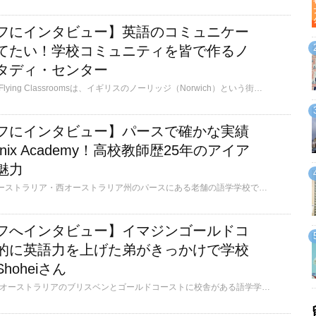
フにインタビュー】英語のコミュニケー
てたい！学校コミュニティを皆で作るノ
タディ・センター
Norwich Study Centre, Flying Classroomsは、イギリスのノーリッジ（Norwich）という街にある語学学校です。ノーリッジは中世の街並みが残る街として知られ、イギリスの歴史や文化に触れながら英語を学びたい方に最適です。日本ではあまり知られていない都市ですが、一度訪れたら大好きになってしまう人が多く、長く住み続ける人もたくさんいます。校長のKumiさんもその一人で、2000年の創立以来ずっと学校運営に携わっています。
フにインタビュー】パースで確かな実績
nix Academy！高校教師歴25年のアイア
魅力
Phoenix Academyはオーストラリア・西オーストラリア州のパースにある老舗の語学学校です。2024年に創立35周年を迎えました。バスケットボールや卓球、バーベキューもできる広い秘話と寮を併設したキャンパスで、のびのびと留学生活を送ることができます。日本人率が5％以下というのも魅力です。日本人が少ない環境で落ち着いて英語を学びたい方はもちろん、高校教員歴25年の教師もいるので、オーストラリアの大学・高校進学を目指す方にもおススメです。6歳～参加可能なジュニアプログラムも通年で開講しています。
フへインタビュー】イマジンゴールドコ
的に英語力を上げた弟がきっかけで学校
oheiさん
Imagine Educationは、オーストラリアのブリスベンとゴールドコーストに校舎がある語学学校です。今回インタビューしたゴールドコーストには、サウスポートセントラルキャンパス・メインキャンパス・アッシュモアキャンパスの3つの校舎があります。一般英語コースが開講されているサウスポートセントラルキャンパスでは、朝・夜のタイムテーブルから選択ができるため、お仕事や趣味など各生徒さんのスケジュールに合わせて授業を受ける時間を決められます。英語＋保育ボランティア、＋デミペア、＋バリスタのコースも人気です。