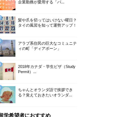
企業勤務が愛用する「パ...
髪や爪を切ってはいけない曜日？
タイの風習を知って運勢アップ！
アラブ系住民の巨大なコミュニテ
ィの町「ディアボーン」
2018年カナダ・学生ビザ（Study
Permit）...
ちゃんとオランダ語で挨拶でき
る？覚えておきたいオランダ...
留学希望者におすすめ