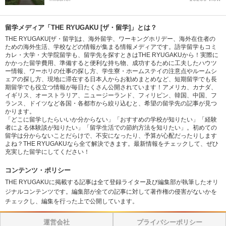
留学メディア「THE RYUGAKU [ザ・留学]」とは？
THE RYUGAKU[ザ・留学]は、海外留学、ワーキングホリデー、海外在住者の
ための海外生活、学校などの情報が集まる情報メディアです。語学留学もコミ
カレ・大学・大学院留学も、留学先を探すときはTHE RYUGAKUから！実際に
かかった留学費用、準備すると便利な持ち物、成功するために工夫したハウツ
ー情報、ワーホリの仕事の探し方、学生寮・ホームステイの注意点やルームシ
ェアの探し方、現地に滞在する日本人からお勧めまとめなど、短期留学でも長
期留学でも役立つ情報が毎日たくさん公開されています！アメリカ、カナダ、
イギリス、オーストラリア、ニュージーランド、フィリピン、韓国、中国、フ
ランス、ドイツなど各国・各都市から絞り込むと、希望の留学先の記事が見つ
かります。
「どこに留学したらいいか分からない」「おすすめの学校が知りたい」「経験
者による体験談が知りたい」「留学生活での節約方法を知りたい」。初めての
留学は分からないことだらけで、不安になったり、予算が心配だったりします
よね？THE RYUGAKUなら全て解決できます。最新情報をチェックして、ぜひ
充実した留学にしてください！
コンテンツ・ポリシー
THE RYUGAKUに掲載する記事は全て登録ライター及び編集部が執筆したオリ
ジナルコンテンツです。編集部が全ての記事に対して著作権の侵害がないかを
チェックし、編集を行った上で公開しています。
運営会社
プライバシーポリシー