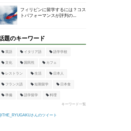
フィリピンに留学するには？コス
トパフォーマンスが評判の...
話題のキーワード
英語
イタリア語
語学学校
文化
国民性
カフェ
レストラン
生活
日本人
フランス語
短期留学
日本食
準備
語学留学
料理
キーワード一覧
@THE_RYUGAKUさんのツイート