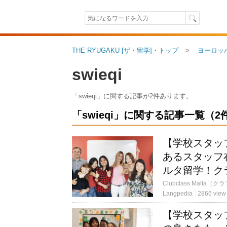
THE RYUGAKU [ザ・留学]・トップ
ヨーロッ
swieqi
「swieqi」に関する記事が2件あります。
「swieqi」に関する記事一覧（2件
【学校スタッ
あるスタッフ
ルタ留学！ク
Langpedia
2866 view
【学校スタッフ