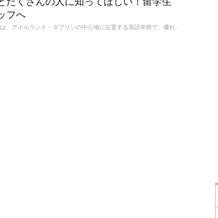
とたくさんの人に知ってほしい！留学生
ッフへ
Atlas Language Schoolは、アイルランド・ダブリンの中心地に位置する英語学校で、優れた語学学校に送られる賞の受賞歴がある人気校です！国籍比率のバランスが良く、学生の平均年齢が27歳と高めであるため、社会人留学にも適しています。マルタにもキャンパスがあり、ダブリンとマルタの2ヶ国留学も可能です。 生徒から学校スタッフとなり、10年以上Atlasに勤務しているShimpeiさんに、Atlasの良さ、アイルランド留学の魅力についてお伺いしました。