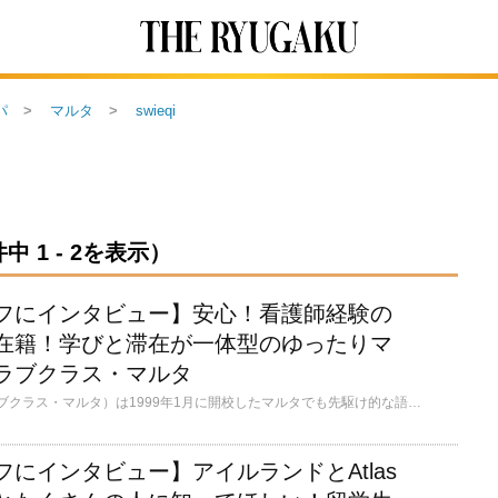
パ
マルタ
swieqi
中 1 - 2を表示）
フにインタビュー】安心！看護師経験の
在籍！学びと滞在が一体型のゆったりマ
ラブクラス・マルタ
Clubclass Malta（クラブクラス・マルタ）は1999年1月に開校したマルタでも先駆け的な語学学校です。これまで世界50各国以上から約５万人の留学生を受け入れてきた実績があります。繁華街から少しだけ離れたSwieqiに立地し、学校と滞在先、農園、レストラン、保育園も完備されて、学びも生活も国際交流もALL IN SCHOOL！買い物も郵便局もクリニックなど生活に必要なお店が全て徒歩圏内にあります。サウナ付の本格的なジムとプールもあり、留学とホリデーのどちらも楽しめる学校です！
にインタビュー】アイルランドとAtlas